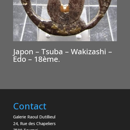
Japon – Tsuba – Wakizashi –
Edo – 18ème.
€
300
Contact
Galerie Raoul Dutillieul
24, Rue des Chapeliers