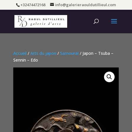
+32474472168
info@galerieraouldutillieul.com
Accueil
/
Arts du japon
/
Samouraï
/ Japon – Tsuba –
Sennin – Edo