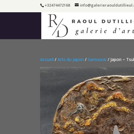
+32474472168
info@galerieraouldutillieul
Accueil
/
Arts du japon
/
Samouraï
/ Japon – Tsu