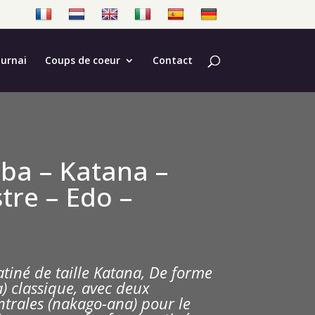
ournai
Coups de coeur
Contact
ba – Katana –
tre – Edo –
tiné de taille Katana, De f
orme
a) classique, avec deux
ntrales (nakago-ana) pour le