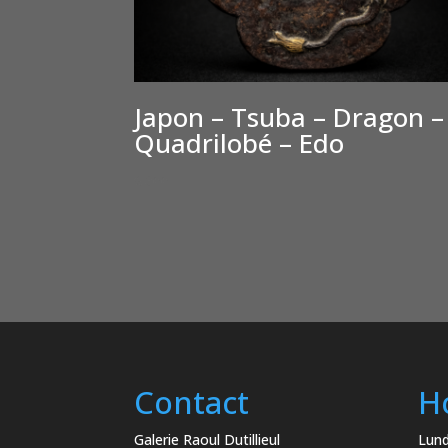
Japon – Tsuba – Dragon –
Quadrilobé – Edo
€
600
Contact
H
Galerie Raoul Dutillieul
Lund