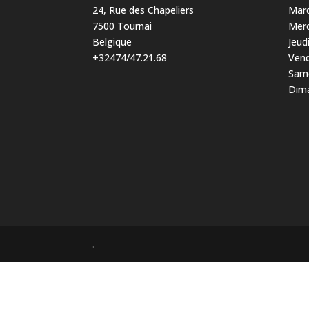
24, Rue des Chapeliers
Mard
7500 Tournai
Merc
Belgique
Jeud
+32474/47.21.68
Vend
Same
Dima
.