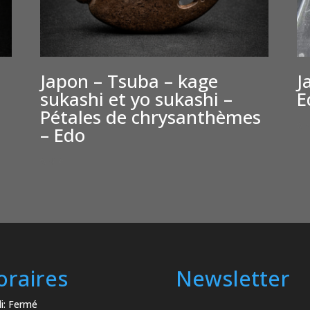
Japon – Tsuba – kage
J
sukashi et yo sukashi –
E
Pétales de chrysanthèmes
€
– Edo
€
400
oraires
Newsletter
i: Fermé