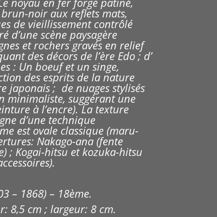
Le n
oyau en fer forgé patiné,
 brun-noir aux reflets mats,
es de vieillissement contrôlé
ré d’une s
cène paysagère
agnes et rochers gravés en relief
quant des décors de l’ère Edo ; d’
s : Un boeuf et un singe,
tion des esprits de la nature
re japonais ;
de nuages stylisés
n minimaliste, suggérant une
inture à l’encre).
La t
exture
signe d’une technique
me est ovale classique (maru-
ertures:
Nakago-ana (fente
e) ;
Kogai-hitsu et kozuka-hitsu
ccessoires).
03 – 1868) – 18ème.
: 8,5 cm ; largeur: 8 cm.