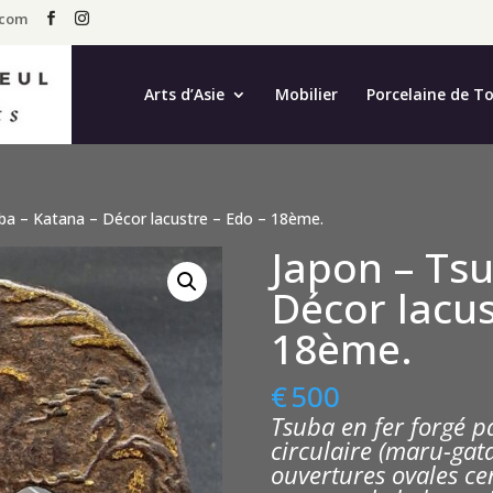
.com
Arts d’Asie
Mobilier
Porcelaine de T
ba – Katana – Décor lacustre – Edo – 18ème.
Japon – Tsu
Décor lacus
18ème.
€
500
Tsuba en fer forgé pa
circulaire (maru-gat
ouvertures ovales ce