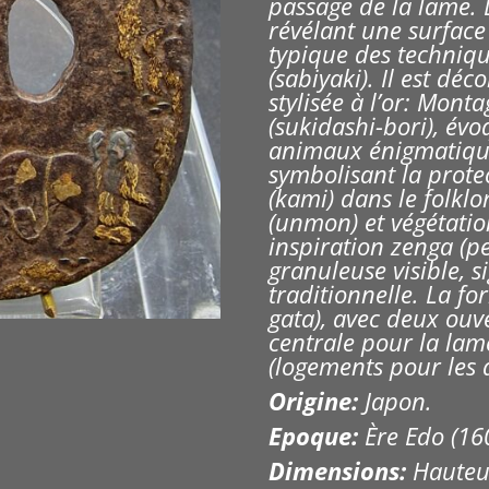
passage de la lame. 
révélant une surface
typique des techniqu
(sabiyaki). Il est d
éco
stylisée à l’or: Mont
(sukidashi-bori), évo
a
nimaux énigmatique
symbolisant la protec
(kami) dans le folklo
(unmon) et végétatio
inspiration zenga (pe
granuleuse visible, 
traditionnelle
. La f
or
gata), avec deux ouv
centrale pour la lam
(logements pour les a
Origine:
Japon.
Epoque:
Ère Edo (16
Dimensions:
Hauteur