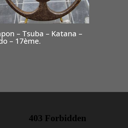
apon – Tsuba – Katana –
do – 17ème.
400