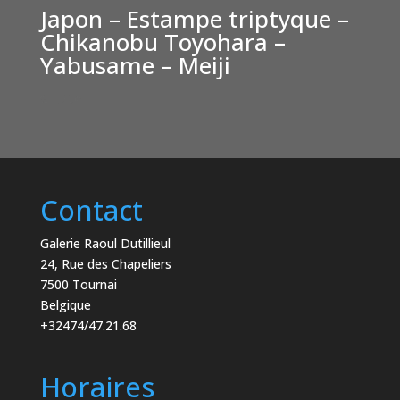
Japon – Estampe triptyque –
Chikanobu Toyohara –
Yabusame – Meiji
€
1,250
Contact
Galerie Raoul Dutillieul
24, Rue des Chapeliers
7500 Tournai
Belgique
+32474/47.21.68
Horaires