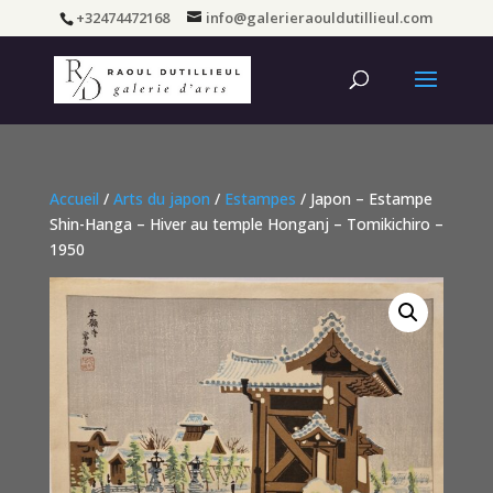
+32474472168
info@galerieraouldutillieul.com
Accueil
/
Arts du japon
/
Estampes
/ Japon – Estampe
Shin-Hanga – Hiver au temple Honganj – Tomikichiro –
1950