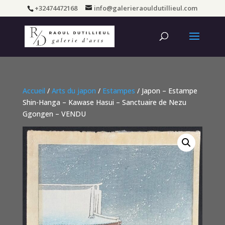
+32474472168
info@galerieraouldutillieul.com
Accueil
/
Arts du japon
/
Estampes
/ Japon – Estampe
Shin-Hanga – Kawase Hasui – Sanctuaire de Nezu
Ggongen – VENDU