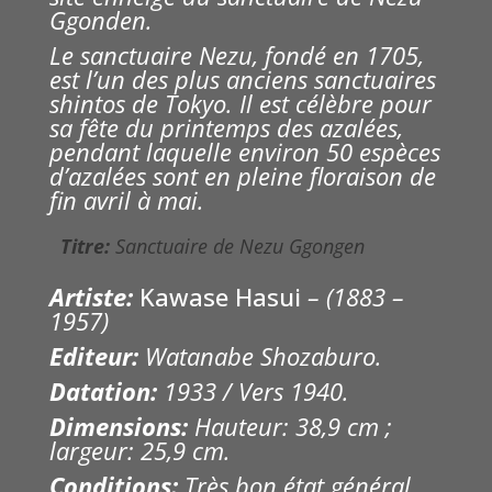
Ggonden.
Le sanctuaire Nezu, fondé en 1705,
est l’un des plus anciens sanctuaires
shintos de Tokyo. Il est célèbre pour
sa fête du printemps des azalées,
pendant laquelle environ 50 espèces
d’azalées sont en pleine floraison de
fin avril à mai.
Titre: 
Sanctuaire de Nezu Ggongen
Artiste:
Kawase Hasui
– (1883 –
1957)
Editeur:
Watanabe Shozaburo.
Datation:
1933 / Vers 1940.
Dimensions:
Hauteur: 38,9 cm ;
largeur: 25,9 cm.
Conditions:
Très bon état général.