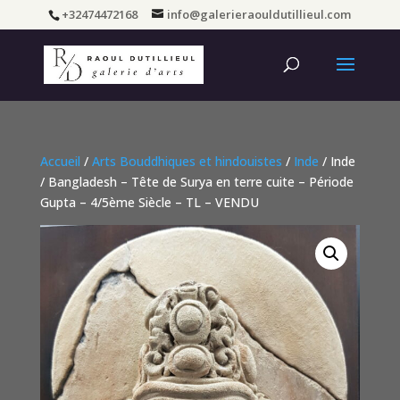
+32474472168
info@galerieraouldutillieul.com
Accueil
/
Arts Bouddhiques et hindouistes
/
Inde
/ Inde
/ Bangladesh – Tête de Surya en terre cuite – Période
Gupta – 4/5ème Siècle – TL – VENDU