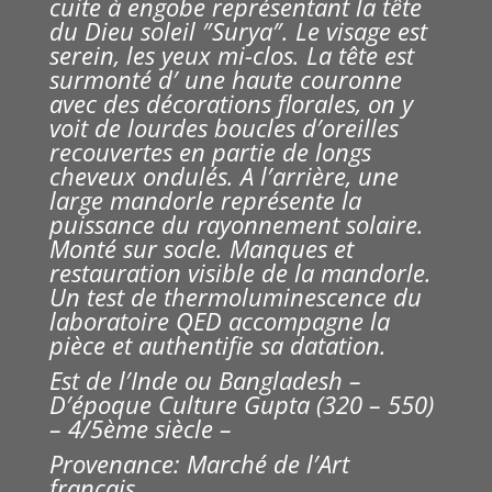
cuite à engobe représentant la tête
du Dieu soleil ″Surya″. Le visage est
serein, les yeux mi-clos. La tête est
surmonté
d′ une haute couronne
avec des décorations florales, on y
voit de lourdes boucles d′oreilles
recouvertes en partie de longs
cheveux ondulés. A l′arrière, une
large
mandorle représente la
puissance du rayonnement solaire.
Monté sur socle.
Manques et
restauration visible de la mandorle.
Un test de thermoluminescence du
laboratoire QED accompagne la
pièce et authentifie sa datation.
Est de l′Inde ou Bangladesh –
D′époque Culture Gupta (320 – 550)
– 4/5ème siècle –
Provenance: Marché de l′Art
français.