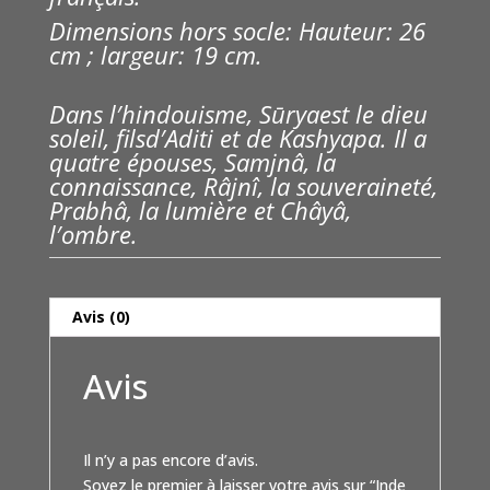
Dimensions hors socle: Hauteur: 26
cm ; largeur: 19 cm.
Dans l′hindouisme, Sūryaest le dieu
soleil, filsd′Aditi et de Kashyapa. Il a
quatre épouses, Samjnâ, la
connaissance, Râjnî, la souveraineté,
Prabhâ, la lumière et Châyâ,
l′ombre.
Avis (0)
Avis
Il n’y a pas encore d’avis.
Soyez le premier à laisser votre avis sur “Inde