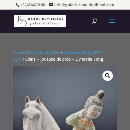
+32474472168
info@galerieraouldutillieul.com
Accueil
/
Arts de la Chine
/
Dynastie Tang (618 -
907)
/ Chine – Joueuse de polo – Dynastie Tang