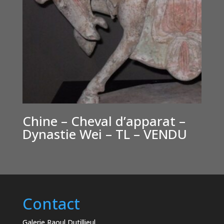
Chine – Cheval d’apparat –
Dynastie Wei – TL – VENDU
Contact
Galerie Raoul Dutillieul