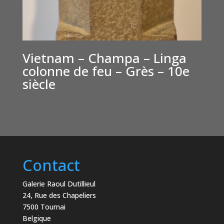
Vietnam – Champa – Linga
colonne de feu – Grès – 10e
siècle
€
5,000
Contact
Galerie Raoul Dutillieul
24, Rue des Chapeliers
7500 Tournai
Belgique