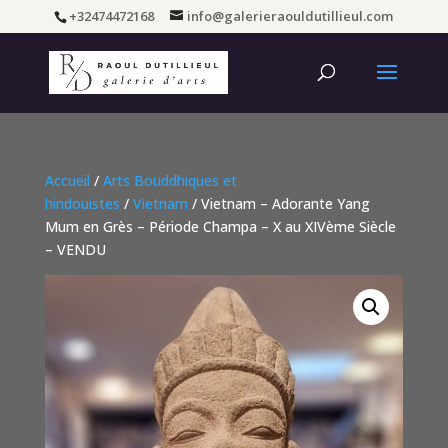
+32474472168
info@galerieraouldutillieul.com
Accueil
/
Arts Bouddhiques et
hindouistes
/
Vietnam
/ Vietnam – Adorante Yang
Mum en Grès – Période Champa – X au XIVème Siècle
– VENDU