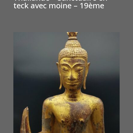
teck avec moine – 19ème
€
1,800