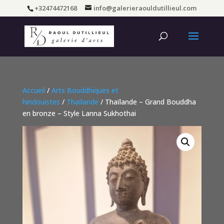
+32474472168
info@galerieraouldutillieul.com
Accueil
/
Arts Bouddhiques et
hindouistes
/
Thaïlande
/ Thaïlande – Grand Bouddha
en bronze – Style Lanna Sukhothai