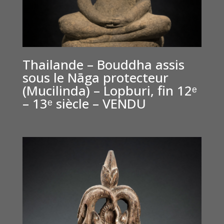
Thailande – Bouddha assis
sous le Nāga protecteur
(Mucilinda) – Lopburi, fin 12ᵉ
– 13ᵉ siècle – VENDU