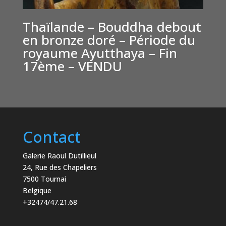
Thaïlande – Bouddha debout
en bronze doré – Période du
royaume Ayutthaya – Fin
17ème – VENDU
Contact
Galerie Raoul Dutillieul
24, Rue des Chapeliers
7500 Tournai
Belgique
+32474/47.21.68