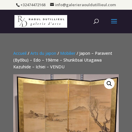
+32474472168
info@galerieraouldutillieul.com
Accueil
/
Arts du japon
/
Mobilier
/ Japon – Paravent
(Byõbu) – Edo – 19ème – Shunkōsai Utagawa
Kazuhide – Ichiei – VENDU