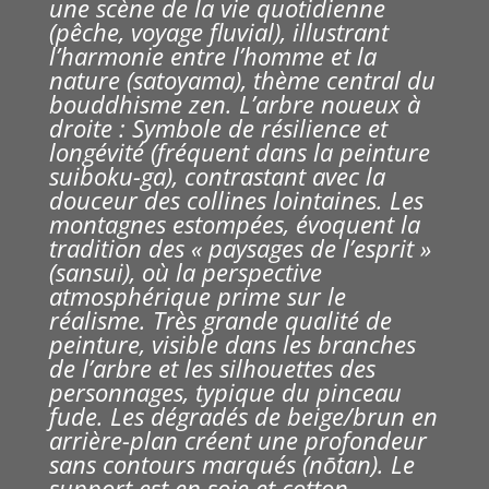
une scène de la vie quotidienne
(pêche, voyage fluvial), illustrant
l’harmonie entre l’homme et la
nature (satoyama), thème central du
bouddhisme zen.
L’arbre noueux à
droite : Symbole de résilience et
longévité (fréquent dans la peinture
suiboku-ga), contrastant avec la
douceur des collines lointaines. Les
m
ontagnes estompées, évoquent la
tradition des « paysages de l’esprit »
(sansui), où la perspective
atmosphérique prime sur le
réalisme.
Très grande qualité de
peinture, visible dans les branches
de l’arbre et les silhouettes des
personnages, typique du pinceau
fude. Les dégradés de beige/brun en
arrière-plan créent une profondeur
sans contours marqués (nōtan).
Le
support est en soie et cotton,