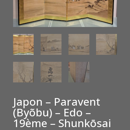
Japon – Paravent
(Byõbu) – Edo –
19ème – Shunkōsai