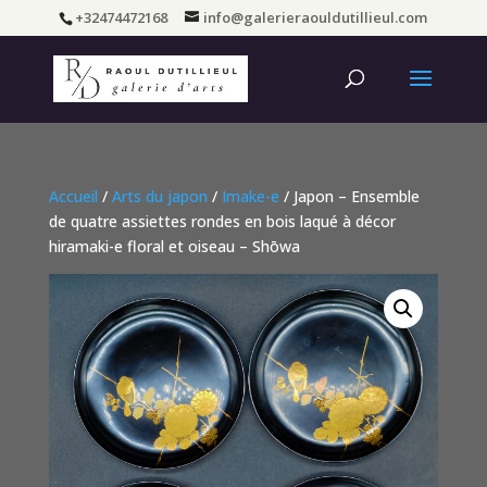
+32474472168
info@galerieraouldutillieul.com
Accueil
/
Arts du japon
/
Imake-e
/ Japon – Ensemble
de quatre assiettes rondes en bois laqué à décor
hiramaki-e floral et oiseau – Shōwa