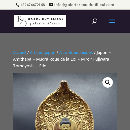
+32474472168
info@galerieraouldutillieul.com
Accueil
/
Arts du japon
/
Arts Bouddhiques
/ Japon –
Amithaba – Mudra Roue de la Loi – Miroir Fujiwara
Tomoyoshi – Edo