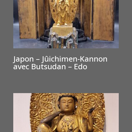
Japon – Jûichimen-Kannon
avec Butsudan – Edo
€
6,000