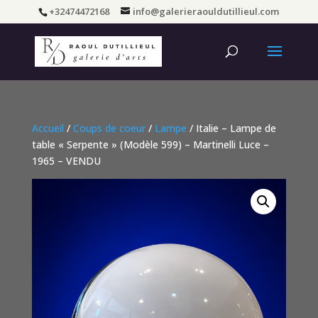
+32474472168
info@galerieraouldutillieul.com
Accueil
/
Coups de coeur
/
Lampe
/ Italie – Lampe de
table « Serpente » (Modèle 599) – Martinelli Luce –
1965 – VENDU