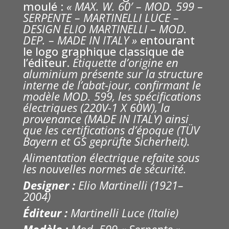
moulé :
« MAX. W. 60′ – MOD. 599 –
SERPENTE – MARTINELLI LUCE –
DESIGN ELIO MARTINELLI – MOD.
DEP. – MADE IN ITALY »
entourant
le logo graphique classique de
l’éditeur.
Étiquette d’origine en
aluminium présente sur la structure
interne de l’abat-jour, confirmant le
modèle MOD. 599, les spécifications
électriques (220V-1 X 60W), la
provenance (MADE IN ITALY) ainsi
que les certifications d’époque (TÜV
Bayern et GS geprüfte Sicherheit).
Alimentation électrique refaite sous
les nouvelles normes de sécurité.
Designer :
Elio Martinelli (1921–
2004)
Éditeur :
Martinelli Luce (Italie)
Modèle :
Mod. 599 « Serpente »