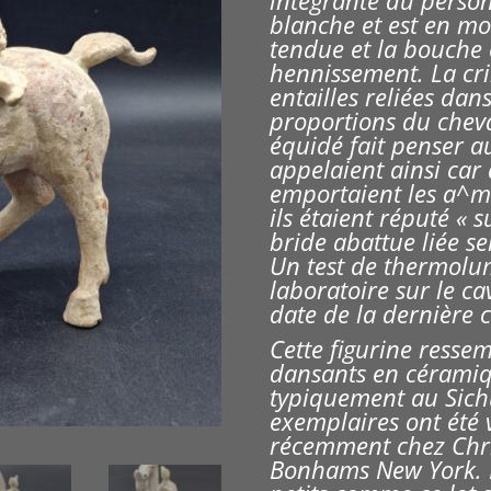
intégrante du person
blanche et
est en mo
tendue et la bouche 
hennissement. La crin
entailles reliées dan
proportions du cheva
équidé fait penser au
appelaient ainsi car
emportaient les a^me
ils étaient réputé « 
bride abattue liée se
Un test de thermolu
laboratoire sur le cav
date de la dernière c
Cette figurine ress
dansants en céramiqu
typiquement au Sic
exemplaires ont été
récemment chez Chris
Bonhams New York. 