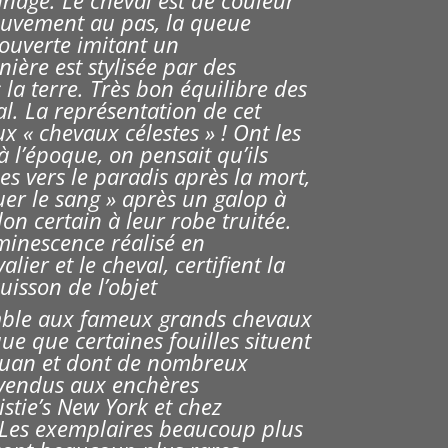
nage. Le cheval est
de couleur
uvement au pas, la queue
ouverte imitant un
ière est stylisée par des
s la terre. Très bon équilibre des
l. La représentation de cet
x « chevaux célestes » ! Ont les
 à
l’époque, on pensait qu’ils
s vers le paradis après la mort,
suer le sang » après un galop à
lon certain à leur robe truitée.
minescence réalisé en
alier et le cheval, certifient la
uisson de l’objet
emble aux fameux grands chevaux
e que certaines fouilles situent
huan et dont de nombreux
 vendus aux enchères
tie’s New York et chez
Les exemplaires beaucoup plus