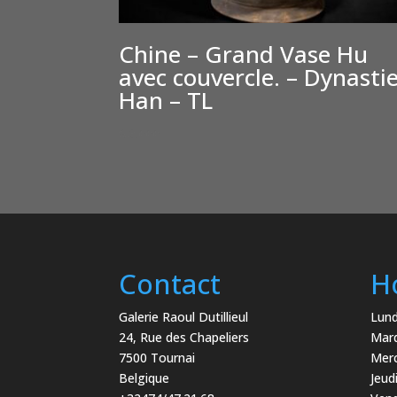
Chine – Grand Vase Hu
avec couvercle. – Dynasti
Han – TL
€
6,000
Contact
H
Galerie Raoul Dutillieul
Lund
24, Rue des Chapeliers
Mard
7500 Tournai
Merc
Belgique
Jeud