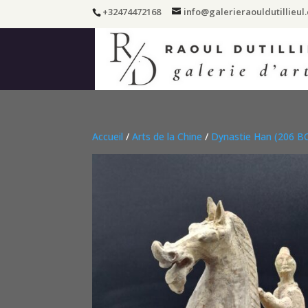
+32474472168
info@galerieraouldutillieul
Accueil
/
Arts de la Chine
/
Dynastie Han (206 BC