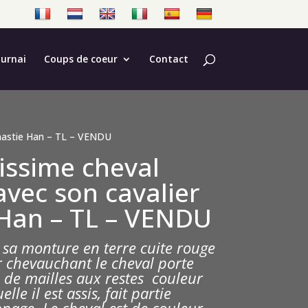
ournai
Coups de coeur
Contact
Dynastie Han – TL – VENDU
issime cheval
 avec son cavalier
 Han – TL – VENDU
t sa monture en terre cuite rouge
r chevauchant le cheval porte
 de mailles aux restes couleur
elle il est assis, fait partie