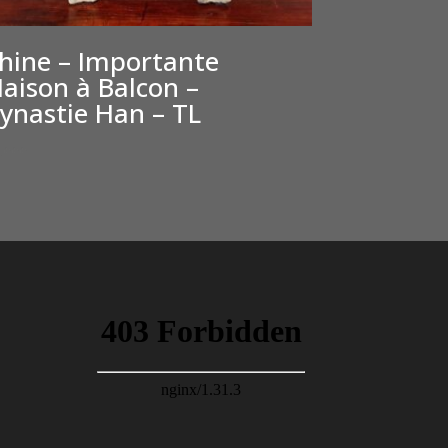
hine – Importante
aison à Balcon –
ynastie Han – TL
,000