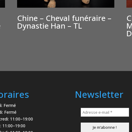
Chine – Cheval funéraire –
C
e
Dynastie Han – TL
M
D
€
2,500
€
5
oraires
Newsletter
i: Fermé
i: Fermé
redi: 11:00–19:00
i: 11:00–19:00