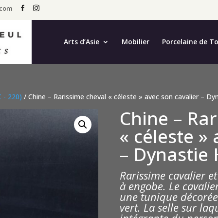
.com
Arts d’Asie
Mobilier
Porcelaine de T
 - 220)
/ Chine – Rarissime cheval « céleste » avec son cavalier – 
Chine – Rar
« céleste »
– Dynastie
Rarissime cavalier e
à engobe. Le cavalie
une tunique décorée
vert. La selle sur laqu