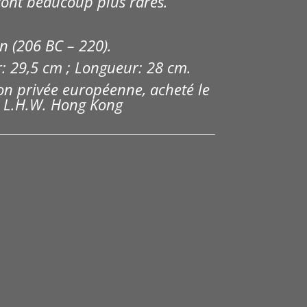
sont beaucoup plus rares.
n (206 BC – 220).
: 29,5 cm ; Longueur: 28 cm.
ion privée européenne, acheté le
z L.H.W. Hong Kong