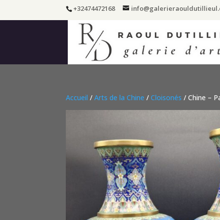
+32474472168
info@galerieraouldutillieul
Accueil
/
Arts de la Chine
/
Cloisonés
/ Chine – P