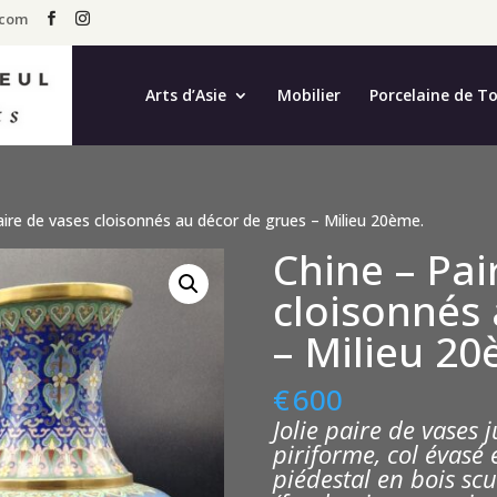
.com
Arts d’Asie
Mobilier
Porcelaine de T
aire de vases cloisonnés au décor de grues – Milieu 20ème.
Chine – Pai
cloisonnés
– Milieu 20
€
600
Jolie paire de vases
piriforme, col évasé 
piédestal en bois scu