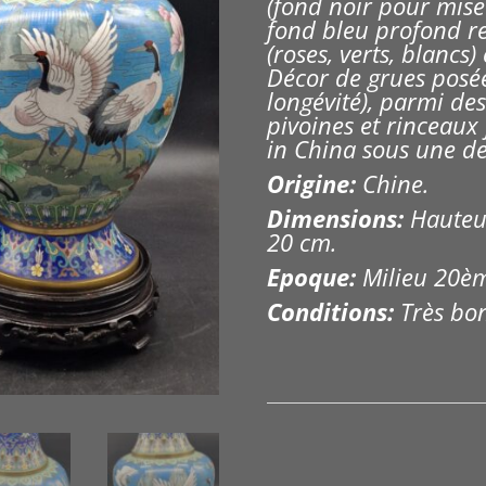
(fond noir pour mise 
f
ond bleu profond r
(roses, verts, blancs) 
Décor de grues posée
longévité), parmi des
pivoines et rinceaux
in China sous une de
Origine:
Chine.
Dimensions:
Hauteur
20 cm.
Epoque:
Milieu 20è
Conditions:
Très bon