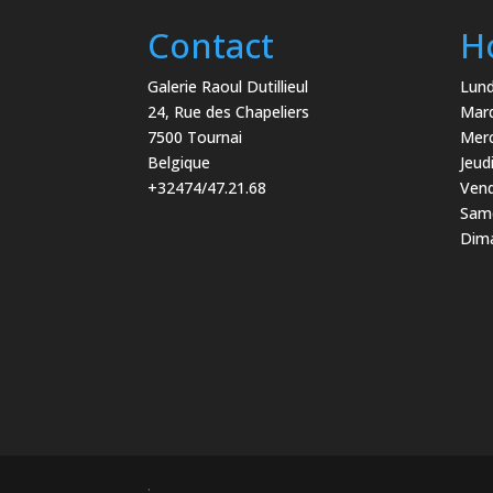
Contact
H
Galerie Raoul Dutillieul
Lund
24, Rue des Chapeliers
Mard
7500 Tournai
Merc
Belgique
Jeud
+32474/47.21.68
Vend
Same
Dima
.