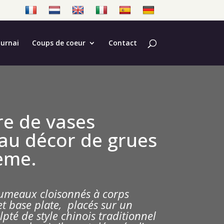
ournai
Coups de coeur
Contact
re de vases
 au décor de grues
ème.
 jumeaux cloisonnés à corps
et base plate, p
lacés sur un
lpté de style chinois traditionnel