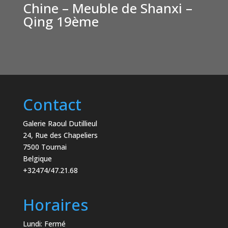
Chine – Meuble de Shanxi –
Qing 19ème
€
1,500
Contact
Galerie Raoul Dutillieul
24, Rue des Chapeliers
7500 Tournai
Belgique
+32474/47.21.68
Horaires
Lundi: Fermé