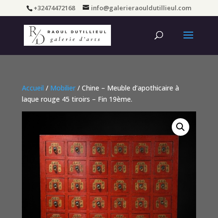
+32474472168
info@galerieraouldutillieul.com
Accueil
/
Mobilier
/ Chine – Meuble d’apothicaire à
laque rouge 45 tiroirs – Fin 19ème.