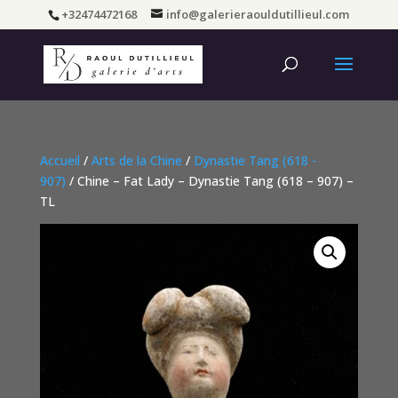
+32474472168
info@galerieraouldutillieul.com
Accueil
/
Arts de la Chine
/
Dynastie Tang (618 -
907)
/ Chine – Fat Lady – Dynastie Tang (618 – 907) –
TL