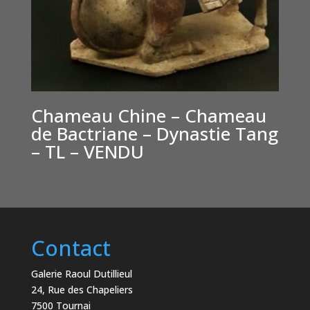
Chameau Chine – Chameau
de Bactriane – Dynastie Tang
– TL – VENDU
Contact
Galerie Raoul Dutillieul
24, Rue des Chapeliers
7500 Tournai