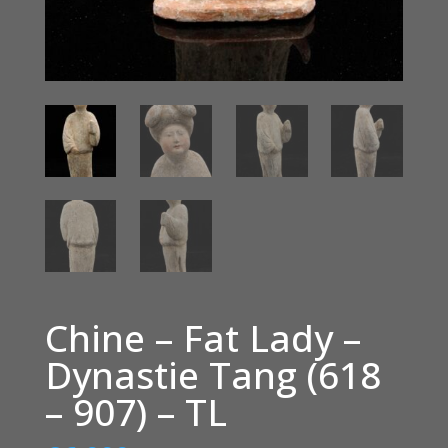
Chine – Fat Lady –
Dynastie Tang (618
– 907) – TL