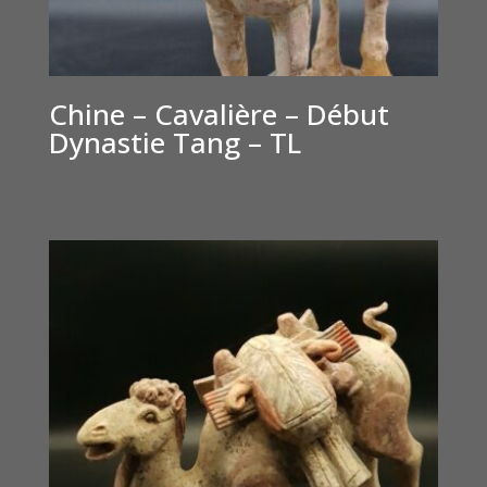
Chine – Cavalière – Début
Dynastie Tang – TL
€
3,500