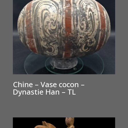
Chine – Vase cocon –
Dynastie Han – TL
€
2,800