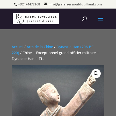
+32474472168
info@galerieraouldutillieul.com
Accueil
/
Arts de la Chine
/
Dynastie Han (206 BC -
220)
/ Chine – Exceptionnel grand officier militaire –
Dynastie Han – TL.