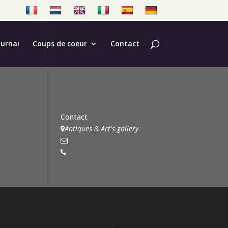
ournai
Coups de coeur
Contact
Contact
Antiques & Art's gallery
info@antiqsart.com
+32474472168