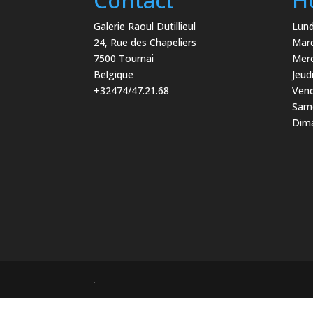
Galerie Raoul Dutillieul
Lund
24, Rue des Chapeliers
Mard
7500 Tournai
Merc
Belgique
Jeud
+32474/47.21.68
Vend
Same
Dima
.