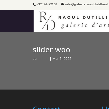
+32474472168
info@galerieraouldutillieul
slider woo
par
admin
|
Mar 5, 2022
Contact
H