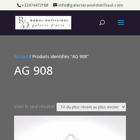
+32474472168
info@galerieraouldutillieul.com
Accueil
/ Produits identifiés “AG 908”
AG 908
Voici le seul résultat