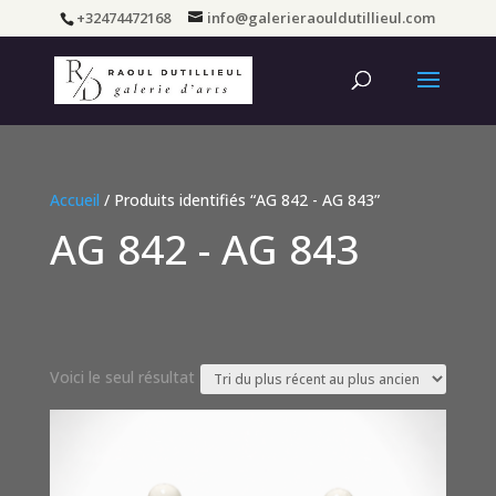
+32474472168
info@galerieraouldutillieul.com
Accueil
/ Produits identifiés “AG 842 - AG 843”
AG 842 - AG 843
Voici le seul résultat