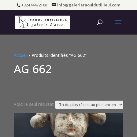
+32474472168
info@galerieraouldutillieul.com
Accueil
/ Produits identifiés “AG 662”
AG 662
Voici le seul résultat