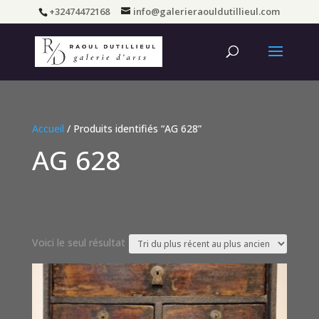
+32474472168
info@galerieraouldutillieul.com
Accueil
/ Produits identifiés “AG 628”
AG 628
Voici le seul résultat