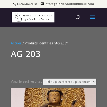
+32474472168
info@galerieraouldutillieul.com
Accueil
/ Produits identifiés “AG 203”
AG 203
Voici le seul résultat