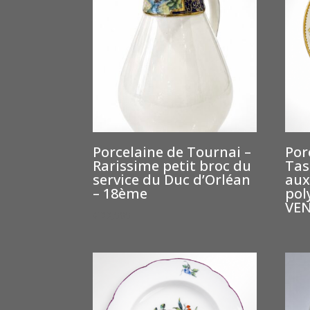
au
plus
ancien
Porcelaine de Tournai –
Por
Rarissime petit broc du
Tas
service du Duc d’Orléan
aux
– 18ème
pol
VE
€
22,000