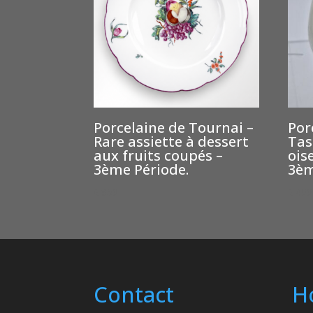
Porcelaine de Tournai –
Por
Rare assiette à dessert
Tas
aux fruits coupés –
ois
3ème Période.
3èm
€
950
€
400
Contact
H