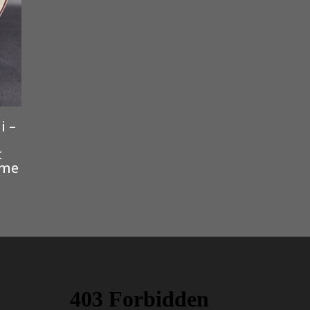
i –
t
ème