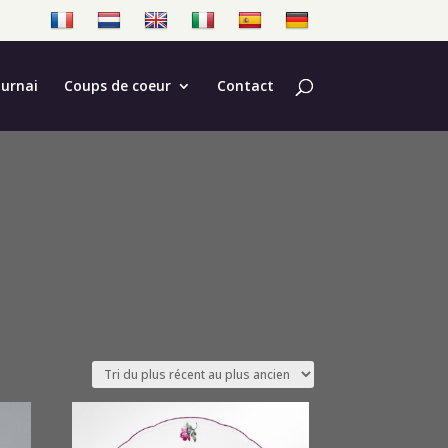
ournai
Coups de coeur
Contact