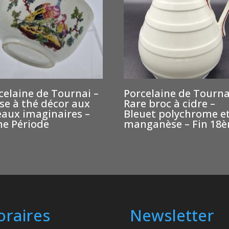
celaine de Tournai –
Porcelaine de Tourna
se à thé décor aux
Rare broc à cidre –
eaux imaginaires –
Bleuet polychrome e
e Période
manganèse – Fin 18
oraires
Newsletter