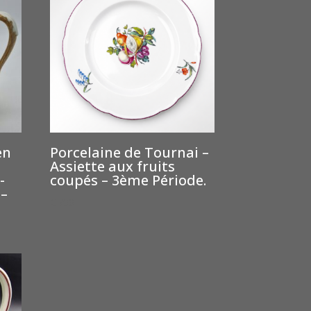
en
Porcelaine de Tournai –
Assiette aux fruits
-
coupés – 3ème Période.
 –
€
700